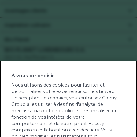
Préférences alimentaires
Avantages clients
Collect&Go
Xtra
Inspiration culinaire
Pour les professionels
Toutes les recettes
Bio-Planet
Recettes végétariennes
Votre supermarché
BIO-PLANET LUXEMBOURG S.A.
Recettes véganes
Bd F.W. Raiffeisen 5
Engagement
Recettes sans gluten
2411 Gasperich
Santé
Recettes sans lactose
À vous de choisir
Num TVA: LU34123105
Green-score
Fruits et légumes de saison
RCS Bio-Planet Lux: B262737
Nous utilisons des cookies pour faciliter et
Notre univers
personnaliser votre expérience sur le site web.
Produits biologiques contrôlés par TÜV NORD
Jobs
En acceptant les cookies, vous autorisez Colruyt
Integra
Group à les utiliser à des fins d'analyse, de
Notre newsletter
LU-BIO-10
médias sociaux et de publicité personnalisée en
Communiqués de presse
fonction de vos intérêts, de votre
Contact
comportement et de votre profil. Et ce, y
Tél. (00352) 27 86 31 48
compris en collaboration avec des tiers. Vous
pouvez modifier les paramètres à tout