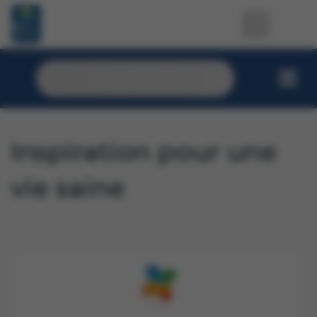
Inspiration pour une
vie saine
Comment éviter les baisses d'énergie ?
Fruits et lé