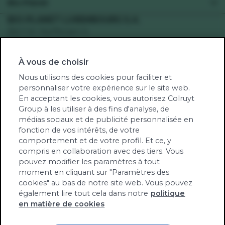
Bio-Planet
Recettes végétariennes
Votre supermarché
BIO-PLANET LUXEMBOURG S.A.
Recettes véganes
Bd F.W. Raiffeisen 5
Engagement
Recettes sans gluten
2411 Gasperich
Santé
Recettes sans lactose
À vous de choisir
Num TVA: LU34123105
Green-score
Fruits et légumes de saison
RCS Bio-Planet Lux: B262737
Nous utilisons des cookies pour faciliter et
Notre univers
personnaliser votre expérience sur le site web.
Produits biologiques contrôlés par TÜV NORD
Jobs
En acceptant les cookies, vous autorisez Colruyt
Integra
Group à les utiliser à des fins d'analyse, de
Notre newsletter
LU-BIO-10
médias sociaux et de publicité personnalisée en
Communiqués de presse
fonction de vos intérêts, de votre
Contact
comportement et de votre profil. Et ce, y
Tél. (00352) 27 86 31 48
compris en collaboration avec des tiers. Vous
pouvez modifier les paramètres à tout
info@bioplanet.lu
moment en cliquant sur "Paramètres des
cookies" au bas de notre site web. Vous pouvez
également lire tout cela dans notre
politique
en matière de cookies