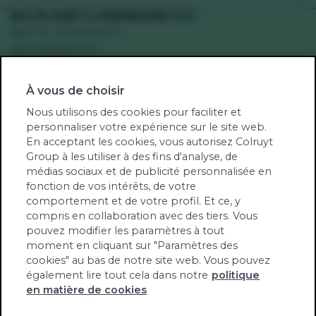
Recettes végétariennes
Votre supermarché
BIO-PLANET LUXEMBOURG S.A.
Recettes véganes
Bd F.W. Raiffeisen 5
Engagement
Recettes sans gluten
2411 Gasperich
Santé
Recettes sans lactose
Num TVA: LU34123105
Green-score
À vous de choisir
Fruits et légumes de saison
RCS Bio-Planet Lux: B262737
Notre univers
Nous utilisons des cookies pour faciliter et
Produits biologiques contrôlés par TÜV NORD
Jobs
personnaliser votre expérience sur le site web.
Integra
En acceptant les cookies, vous autorisez Colruyt
Notre newsletter
LU-BIO-10
Group à les utiliser à des fins d'analyse, de
Communiqués de presse
médias sociaux et de publicité personnalisée en
Contact
fonction de vos intérêts, de votre
Tél. (00352) 27 86 31 48
comportement et de votre profil. Et ce, y
compris en collaboration avec des tiers. Vous
info@bioplanet.lu
pouvez modifier les paramètres à tout
moment en cliquant sur "Paramètres des
cookies" au bas de notre site web. Vous pouvez
également lire tout cela dans notre
politique
en matière de cookies