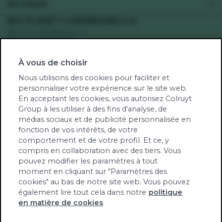
Bio-Planet
Recettes végétariennes
Votre supermarché
BIO-PLANET LUXEMBOURG S.A.
Recettes véganes
Bd F.W. Raiffeisen 5
Engagement
Recettes sans gluten
2411 Gasperich
Santé
Recettes sans lactose
À vous de choisir
Num TVA: LU34123105
Green-score
Fruits et légumes de saison
RCS Bio-Planet Lux: B262737
Nous utilisons des cookies pour faciliter et
Notre univers
personnaliser votre expérience sur le site web.
Produits biologiques contrôlés par TÜV NORD
Jobs
En acceptant les cookies, vous autorisez Colruyt
Integra
Group à les utiliser à des fins d'analyse, de
Notre newsletter
LU-BIO-10
médias sociaux et de publicité personnalisée en
Communiqués de presse
fonction de vos intérêts, de votre
Contact
comportement et de votre profil. Et ce, y
Tél. (00352) 27 86 31 48
compris en collaboration avec des tiers. Vous
pouvez modifier les paramètres à tout
info@bioplanet.lu
moment en cliquant sur "Paramètres des
cookies" au bas de notre site web. Vous pouvez
également lire tout cela dans notre
politique
en matière de cookies