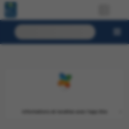
De délicieux apéritifs avec Beliès
Nos cafés par notr
Informations et recettes avec l'app Xtra