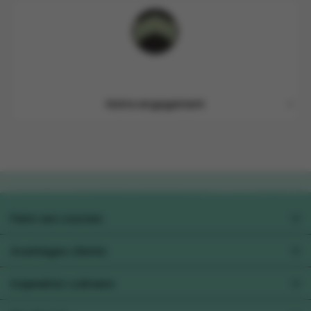
Notre engagement
Faire ses courses
Préférences alimentaires
Avantages clients
Collect&Go
Xtra
Inspiration culinaire
Pour les professionels
Toutes les recettes