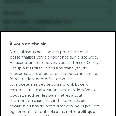
Inspiration culinaire
Pour les professionels
Toutes les recettes
Bio-Planet
Recettes végétariennes
Votre supermarché
BIO-PLANET LUXEMBOURG S.A.
Recettes véganes
Bd F.W. Raiffeisen 5
Engagement
Recettes sans gluten
2411 Gasperich
Santé
Recettes sans lactose
À vous de choisir
Num TVA: LU34123105
Green-score
Fruits et légumes de saison
RCS Bio-Planet Lux: B262737
Nous utilisons des cookies pour faciliter et
Notre univers
personnaliser votre expérience sur le site web.
Produits biologiques contrôlés par TÜV NORD
Jobs
En acceptant les cookies, vous autorisez Colruyt
Integra
Group à les utiliser à des fins d'analyse, de
Notre newsletter
LU-BIO-10
médias sociaux et de publicité personnalisée en
Communiqués de presse
fonction de vos intérêts, de votre
Contact
comportement et de votre profil. Et ce, y
Tél. (00352) 27 86 31 48
compris en collaboration avec des tiers. Vous
pouvez modifier les paramètres à tout
info@bioplanet.lu
moment en cliquant sur "Paramètres des
cookies" au bas de notre site web. Vous pouvez
également lire tout cela dans notre
politique