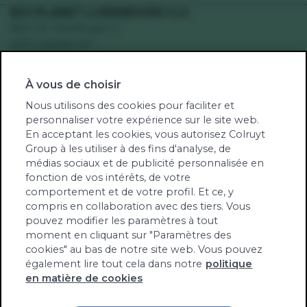
Recettes végétariennes
Votre supermarché
BIO-PLANET LUXEMBOURG S.A.
Recettes véganes
Bd F.W. Raiffeisen 5
Engagement
Recettes sans gluten
2411 Gasperich
Santé
Recettes sans lactose
Num TVA: LU34123105
Green-score
À vous de choisir
Fruits et légumes de saison
RCS Bio-Planet Lux: B262737
Notre univers
Nous utilisons des cookies pour faciliter et
Produits biologiques contrôlés par TÜV NORD
Jobs
personnaliser votre expérience sur le site web.
Integra
En acceptant les cookies, vous autorisez Colruyt
Notre newsletter
LU-BIO-10
Group à les utiliser à des fins d'analyse, de
Communiqués de presse
médias sociaux et de publicité personnalisée en
Contact
fonction de vos intérêts, de votre
Tél. (00352) 27 86 31 48
comportement et de votre profil. Et ce, y
compris en collaboration avec des tiers. Vous
info@bioplanet.lu
pouvez modifier les paramètres à tout
moment en cliquant sur "Paramètres des
cookies" au bas de notre site web. Vous pouvez
également lire tout cela dans notre
politique
en matière de cookies