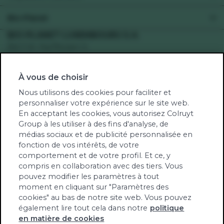
Pour les professionels
Toutes les recettes
Bio-Planet
Recettes végétariennes
Votre supermarché
BIO-PLANET LUXEMBOURG S.A.
Recettes véganes
Bd F.W. Raiffeisen 5
Engagement
Recettes sans gluten
2411 Gasperich
Santé
Recettes sans lactose
À vous de choisir
Num TVA: LU34123105
Green-score
Fruits et légumes de saison
RCS Bio-Planet Lux: B262737
Nous utilisons des cookies pour faciliter et
Notre univers
personnaliser votre expérience sur le site web.
Produits biologiques contrôlés par TÜV NORD
Jobs
En acceptant les cookies, vous autorisez Colruyt
Integra
Group à les utiliser à des fins d'analyse, de
Notre newsletter
LU-BIO-10
médias sociaux et de publicité personnalisée en
Communiqués de presse
fonction de vos intérêts, de votre
Contact
comportement et de votre profil. Et ce, y
Tél. (00352) 27 86 31 48
compris en collaboration avec des tiers. Vous
pouvez modifier les paramètres à tout
info@bioplanet.lu
moment en cliquant sur "Paramètres des
cookies" au bas de notre site web. Vous pouvez
également lire tout cela dans notre
politique
en matière de cookies