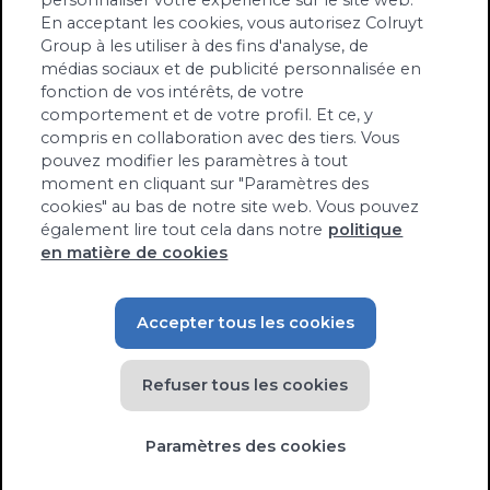
personnaliser votre expérience sur le site web.
Produits biologiques contrôlés par TÜV NORD
Jobs
En acceptant les cookies, vous autorisez Colruyt
Integra
Group à les utiliser à des fins d'analyse, de
Notre newsletter
LU-BIO-10
médias sociaux et de publicité personnalisée en
Communiqués de presse
fonction de vos intérêts, de votre
Contact
comportement et de votre profil. Et ce, y
Tél. (00352) 27 86 31 48
compris en collaboration avec des tiers. Vous
pouvez modifier les paramètres à tout
info@bioplanet.lu
moment en cliquant sur "Paramètres des
cookies" au bas de notre site web. Vous pouvez
également lire tout cela dans notre
politique
en matière de cookies
Accepter tous les cookies
Refuser tous les cookies
© Colruyt Group
2026
Déclaration de confidentialité Xtra
Déclaration de confidentialité facturation aux particuliers
Conditions générales Xtra
Accessibilité
Paramètres des cookies
Politique en matière de cookies
Sitemap
Paramètres des cookies