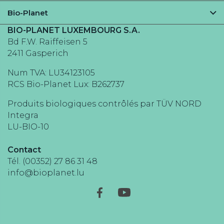
Toutes les recettes
Bio-Planet
Recettes végétariennes
Votre supermarché
BIO-PLANET LUXEMBOURG S.A.
Recettes véganes
Bd F.W. Raiffeisen 5
Engagement
Recettes sans gluten
2411 Gasperich
Santé
Recettes sans lactose
Num TVA: LU34123105
Green-score
Fruits et légumes de saison
RCS Bio-Planet Lux: B262737
Notre univers
Produits biologiques contrôlés par TÜV NORD
Jobs
Integra
Notre newsletter
LU-BIO-10
Communiqués de presse
Contact
Tél. (00352) 27 86 31 48
info@bioplanet.lu