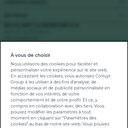
Inspiration culinaire
Pour les professionels
Toutes les recettes
Bio-Planet
Recettes végétariennes
Votre supermarché
BIO-PLANET LUXEMBOURG S.A.
Recettes véganes
Bd F.W. Raiffeisen 5
Engagement
Recettes sans gluten
2411 Gasperich
Santé
Recettes sans lactose
Num TVA: LU34123105
Green-score
À vous de choisir
Fruits et légumes de saison
RCS Bio-Planet Lux: B262737
Notre univers
Nous utilisons des cookies pour faciliter et
Produits biologiques contrôlés par TÜV NORD
Jobs
personnaliser votre expérience sur le site web.
Integra
En acceptant les cookies, vous autorisez Colruyt
Notre newsletter
LU-BIO-10
Group à les utiliser à des fins d'analyse, de
Communiqués de presse
médias sociaux et de publicité personnalisée en
Contact
fonction de vos intérêts, de votre
Tél. (00352) 27 86 31 48
comportement et de votre profil. Et ce, y
compris en collaboration avec des tiers. Vous
info@bioplanet.lu
pouvez modifier les paramètres à tout
moment en cliquant sur "Paramètres des
cookies" au bas de notre site web. Vous pouvez