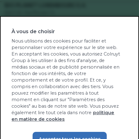
Recettes végétariennes
Votre supermarché
BIO-PLANET LUXEMBOURG S.A.
Recettes véganes
Bd F.W. Raiffeisen 5
Engagement
Recettes sans gluten
2411 Gasperich
Santé
Recettes sans lactose
À vous de choisir
Num TVA: LU34123105
Green-score
Fruits et légumes de saison
RCS Bio-Planet Lux: B262737
Nous utilisons des cookies pour faciliter et
Notre univers
personnaliser votre expérience sur le site web.
Produits biologiques contrôlés par TÜV NORD
Jobs
En acceptant les cookies, vous autorisez Colruyt
Integra
Group à les utiliser à des fins d'analyse, de
Notre newsletter
LU-BIO-10
médias sociaux et de publicité personnalisée en
Communiqués de presse
fonction de vos intérêts, de votre
Contact
comportement et de votre profil. Et ce, y
Tél. (00352) 27 86 31 48
compris en collaboration avec des tiers. Vous
pouvez modifier les paramètres à tout
info@bioplanet.lu
moment en cliquant sur "Paramètres des
cookies" au bas de notre site web. Vous pouvez
également lire tout cela dans notre
politique
en matière de cookies