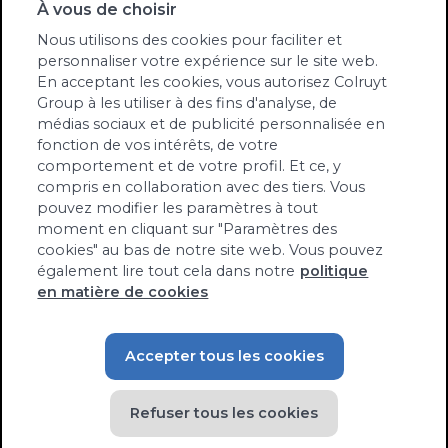
Recettes sans lactose
À vous de choisir
Num TVA: LU34123105
Green-score
Fruits et légumes de saison
RCS Bio-Planet Lux: B262737
Nous utilisons des cookies pour faciliter et
Notre univers
personnaliser votre expérience sur le site web.
Produits biologiques contrôlés par TÜV NORD
Jobs
En acceptant les cookies, vous autorisez Colruyt
Integra
Group à les utiliser à des fins d'analyse, de
Notre newsletter
LU-BIO-10
médias sociaux et de publicité personnalisée en
Communiqués de presse
fonction de vos intérêts, de votre
Contact
comportement et de votre profil. Et ce, y
Tél. (00352) 27 86 31 48
compris en collaboration avec des tiers. Vous
pouvez modifier les paramètres à tout
info@bioplanet.lu
moment en cliquant sur "Paramètres des
cookies" au bas de notre site web. Vous pouvez
également lire tout cela dans notre
politique
en matière de cookies
Accepter tous les cookies
Refuser tous les cookies
© Colruyt Group
2026
Déclaration de confidentialité Xtra
Déclaration de confidentialité facturation aux particuliers