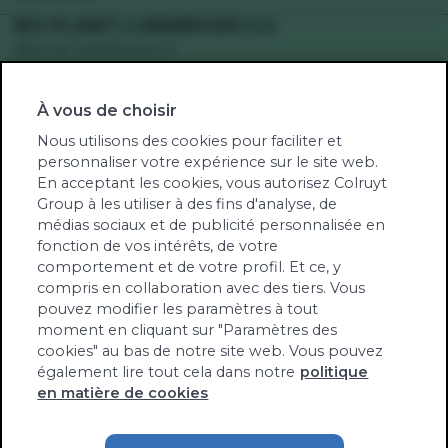
Recettes végétariennes
Votre supermarché
BIO-PLANET LUXEMBOURG S.A.
Recettes véganes
Bd F.W. Raiffeisen 5
Engagement
Recettes sans gluten
2411 Gasperich
Santé
Recettes sans lactose
À vous de choisir
Num TVA: LU34123105
Green-score
Fruits et légumes de saison
RCS Bio-Planet Lux: B262737
Nous utilisons des cookies pour faciliter et
Notre univers
personnaliser votre expérience sur le site web.
Produits biologiques contrôlés par TÜV NORD
Jobs
En acceptant les cookies, vous autorisez Colruyt
Integra
Group à les utiliser à des fins d'analyse, de
Notre newsletter
LU-BIO-10
médias sociaux et de publicité personnalisée en
Communiqués de presse
fonction de vos intérêts, de votre
Contact
comportement et de votre profil. Et ce, y
Tél. (00352) 27 86 31 48
compris en collaboration avec des tiers. Vous
pouvez modifier les paramètres à tout
info@bioplanet.lu
moment en cliquant sur "Paramètres des
cookies" au bas de notre site web. Vous pouvez
également lire tout cela dans notre
politique
en matière de cookies