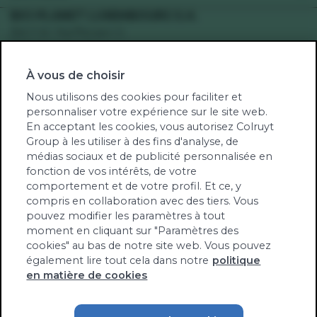
Recettes végétariennes
Votre supermarché
BIO-PLANET LUXEMBOURG S.A.
Recettes véganes
Bd F.W. Raiffeisen 5
Engagement
Recettes sans gluten
2411 Gasperich
Santé
Recettes sans lactose
À vous de choisir
Num TVA: LU34123105
Green-score
Fruits et légumes de saison
RCS Bio-Planet Lux: B262737
Nous utilisons des cookies pour faciliter et
Notre univers
personnaliser votre expérience sur le site web.
Produits biologiques contrôlés par TÜV NORD
Jobs
En acceptant les cookies, vous autorisez Colruyt
Integra
Group à les utiliser à des fins d'analyse, de
Notre newsletter
LU-BIO-10
médias sociaux et de publicité personnalisée en
Communiqués de presse
fonction de vos intérêts, de votre
Contact
comportement et de votre profil. Et ce, y
Tél. (00352) 27 86 31 48
compris en collaboration avec des tiers. Vous
pouvez modifier les paramètres à tout
info@bioplanet.lu
moment en cliquant sur "Paramètres des
cookies" au bas de notre site web. Vous pouvez
également lire tout cela dans notre
politique
en matière de cookies