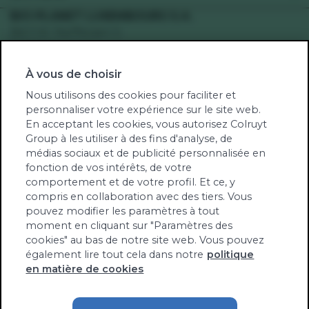
Recettes végétariennes
Votre supermarché
BIO-PLANET LUXEMBOURG S.A.
Recettes véganes
Bd F.W. Raiffeisen 5
Engagement
Recettes sans gluten
2411 Gasperich
Santé
Recettes sans lactose
À vous de choisir
Num TVA: LU34123105
Green-score
Fruits et légumes de saison
RCS Bio-Planet Lux: B262737
Nous utilisons des cookies pour faciliter et
Notre univers
personnaliser votre expérience sur le site web.
Produits biologiques contrôlés par TÜV NORD
Jobs
En acceptant les cookies, vous autorisez Colruyt
Integra
Group à les utiliser à des fins d'analyse, de
Notre newsletter
LU-BIO-10
médias sociaux et de publicité personnalisée en
Communiqués de presse
fonction de vos intérêts, de votre
Contact
comportement et de votre profil. Et ce, y
Tél. (00352) 27 86 31 48
compris en collaboration avec des tiers. Vous
pouvez modifier les paramètres à tout
info@bioplanet.lu
moment en cliquant sur "Paramètres des
cookies" au bas de notre site web. Vous pouvez
également lire tout cela dans notre
politique
en matière de cookies