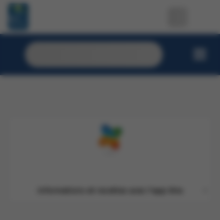
De délicieux apéritifs avec Beliès
Nos cafés par notr
Informations et recettes avec l'app Xtra