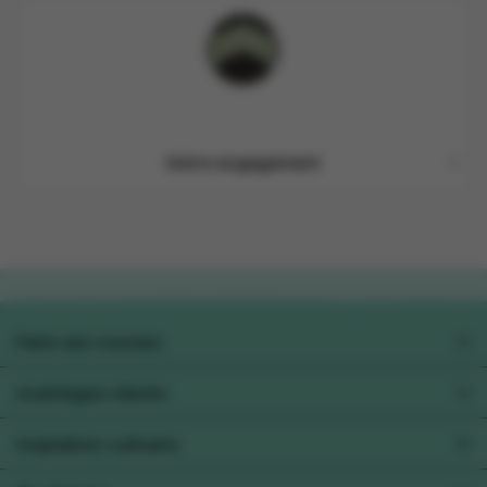
Notre engagement
Faire ses courses
Préférences alimentaires
Avantages clients
Collect&Go
Xtra
Inspiration culinaire
Pour les professionels
Toutes les recettes