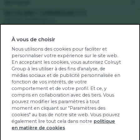
Bio-Planet
Recettes végétariennes
Votre supermarché
BIO-PLANET LUXEMBOURG S.A.
Recettes véganes
Bd F.W. Raiffeisen 5
Engagement
Recettes sans gluten
2411 Gasperich
Santé
Recettes sans lactose
À vous de choisir
Num TVA: LU34123105
Green-score
Fruits et légumes de saison
RCS Bio-Planet Lux: B262737
Nous utilisons des cookies pour faciliter et
Notre univers
personnaliser votre expérience sur le site web.
Produits biologiques contrôlés par TÜV NORD
Jobs
En acceptant les cookies, vous autorisez Colruyt
Integra
Group à les utiliser à des fins d'analyse, de
Notre newsletter
LU-BIO-10
médias sociaux et de publicité personnalisée en
Communiqués de presse
fonction de vos intérêts, de votre
Contact
comportement et de votre profil. Et ce, y
Tél. (00352) 27 86 31 48
compris en collaboration avec des tiers. Vous
pouvez modifier les paramètres à tout
info@bioplanet.lu
moment en cliquant sur "Paramètres des
cookies" au bas de notre site web. Vous pouvez
également lire tout cela dans notre
politique
en matière de cookies